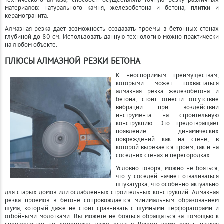
технического алмаза, способен осуществлять точную резку различных
материалов: натурального камня, железобетона и бетона, плитки и
керамогранита.
Алмазная резка дает возможность создавать проемы в бетонных стенах
глубиной до 80 см. Использовать данную технологию можно практически
на любом объекте.
ПЛЮСЫ АЛМАЗНОЙ РЕЗКИ БЕТОНА
К неоспоримым преимуществам,
которыми может похвастаться
алмазная резка железобетона и
бетона, стоит отнести отсутствие
вибрации при воздействии
инструмента на строительную
конструкцию. Это предотвращает
появление динамических
повреждений как на стене, в
которой вырезается проем, так и на
соседних стенах и перегородках.
Условно говоря, можно не бояться,
что у соседей начнет отваливаться
штукатурка, что особенно актуально
для старых домов или ослабленных строительных конструкций. Алмазная
резка проемов в бетоне сопровождается минимальным образованием
шума, который даже не стоит сравнивать с шумными перфораторами и
отбойными молотками. Вы можете не бояться обращаться за помощью к